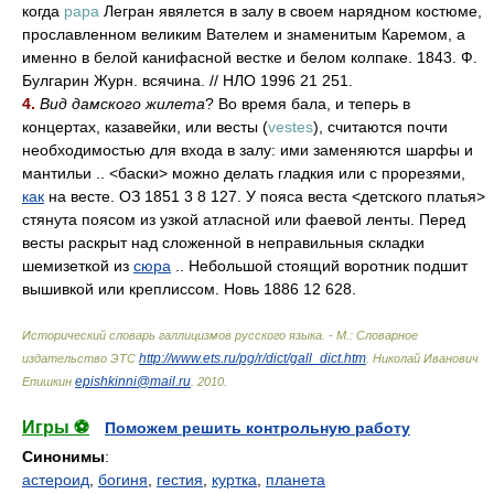
когда
papa
Легран явялется в залу в своем нарядном костюме,
прославленном великим Вателем и знаменитым Каремом, а
именно в белой канифасной вестке и белом колпаке. 1843. Ф.
Булгарин Журн. всячина. // НЛО 1996 21 251.
4.
Вид дамского жилета
? Во время бала, и теперь в
концертах, казавейки, или весты (
vestes
), считаются почти
необходимостью для входа в залу: ими заменяются шарфы и
мантильи .. <баски> можно делать гладкия или с прорезями,
как
на весте. ОЗ 1851 3 8 127. У пояса веста <детского платья>
стянута поясом из узкой атласной или фаевой ленты. Перед
весты раскрыт над сложенной в неправильныя складки
шемизеткой из
сюра
.. Небольшой стоящий воротник подшит
вышивкой или креплиссом. Новь 1886 12 628.
Исторический словарь галлицизмов русского языка. - М.: Словарное
http://www.ets.ru/pg/r/dict/gall_dict.htm
издательство ЭТС
.
Николай Иванович
epishkinni@mail.ru
Епишкин
.
2010
.
Игры ⚽
Поможем решить контрольную работу
Синонимы
:
астероид
,
богиня
,
гестия
,
куртка
,
планета