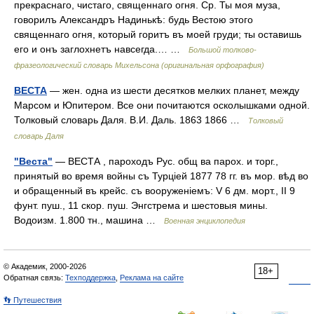
прекраснаго, чистаго, священнаго огня. Ср. Ты моя муза,
говорилъ Александръ Надинькѣ: будь Вестою этого
священнаго огня, который горитъ въ моей груди; ты оставишь
его и онъ заглохнетъ навсегда.… …
Большой толково-
фразеологический словарь Михельсона (оригинальная орфография)
ВЕСТА
— жен. одна из шести десятков мелких планет, между
Марсом и Юпитером. Все они почитаются осколышками одной.
Толковый словарь Даля. В.И. Даль. 1863 1866 …
Толковый
словарь Даля
"Веста"
— ВЕСТА , пароходъ Рус. общ ва парох. и торг.,
принятый во время войны съ Турціей 1877 78 гг. въ мор. вѣд во
и обращенный въ крейс. съ вооруженіемъ: V 6 дм. морт., II 9
фунт. пуш., 11 скор. пуш. Энгстрема и шестовыя мины.
Водоизм. 1.800 тн., машина …
Военная энциклопедия
© Академик, 2000-2026
18+
Обратная связь:
Техподдержка
,
Реклама на сайте
👣 Путешествия