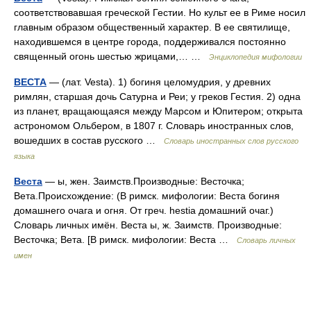
соответствовавшая греческой Гестии. Но культ ее в Риме носил
главным образом общественный характер. В ее святилище,
находившемся в центре города, поддерживался постоянно
священный огонь шестью жрицами,… …
Энциклопедия мифологии
ВЕСТА
— (лат. Vesta). 1) богиня целомудрия, у древних
римлян, старшая дочь Сатурна и Реи; у греков Гестия. 2) одна
из планет, вращающаяся между Марсом и Юпитером; открыта
астрономом Ольбером, в 1807 г. Словарь иностранных слов,
вошедших в состав русского …
Словарь иностранных слов русского
языка
Веста
— ы, жен. Заимств.Производные: Весточка;
Вета.Происхождение: (В римск. мифологии: Веста богиня
домашнего очага и огня. От греч. hestia домашний очаг.)
Словарь личных имён. Веста ы, ж. Заимств. Производные:
Весточка; Вета. [В римск. мифологии: Веста …
Словарь личных
имен