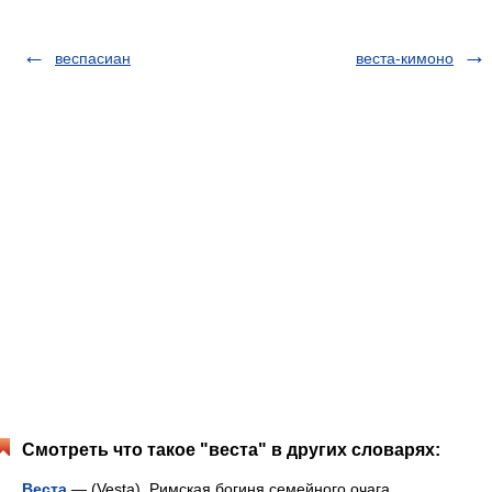
веспасиан
веста-кимоно
Смотреть что такое "веста" в других словарях:
Веста
— (Vesta). Римская богиня семейного очага,