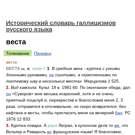
Исторический словарь галлицизмов
русского языка
веста
Толкование
Перевод
веста
ВЕСТА
ы, ж.
veste f
.
1
.
В средние века - куртка с узкими
длинными рукавами,
не
сшитыми, а скрепленными по
локтевому шву в нескольких местах
. Мерцалова 1 525.
2.
Вид камзола
. Культ. 18 в. 1981 60. По окончании обеда, дал
он
<Суворов> мне весьма искренний, хотя и не очень
приятный поцелуй и, перекрестив и благословив меня 2, 3
раза, отправился в опочивальню, но скоро возвратился, без
кафтана и весты, чтобы пригласить меня на вечерний
бал
. РС
1876 12 833.
3.
Куртка повара
. А
papa
Легран, в кухонном деле то
же
, что
Вольтер и Ривароль
во
французском языке! Я благоговею,