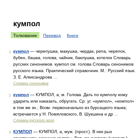
кумпол
Толкование
Перевод
Книги
кумпол
— черепушка, макушка, чердак, репа, черепок,
1
бубен, башка, голова, чайник, баклушка, котелок Словарь
русских синонимов. кумпол см. голова Словарь синонимов
русского языка. Практический справочник. М.: Русский язык.
З. Е. Александрова …
Словарь синонимов
кумпол
— КУМПОЛ, а, м. Голова. Дать по кумполу кому
2
ударить или наказать, обругать. Ср. уг. «кумпол», «компол»
в том же зн.; Возм. первоначально из бурсацкого языка;
встречается у Н. Помяловского, В. Шукшина и др …
Словарь русского арго
КУМПОЛ
— КУМПОЛ, а, муж. (прост.). В нек рых
3