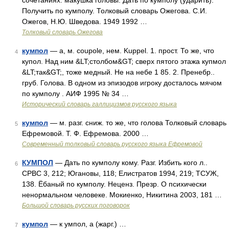
сочетаниях: макушка головы. Дать по кумполу (ударить).
Получить по кумполу. Толковый словарь Ожегова. С.И.
Ожегов, Н.Ю. Шведова. 1949 1992 …
Толковый словарь Ожегова
кумпол
— а, м. coupole, нем. Kuppel. 1. прост. То же, что
4
купол. Над ним &LT;столбом&GT; сверх пятого этажа купмол
&LT;так&GT;, тоже медный. Не на небе 1 85. 2. Пренебр..
груб. Голова. В одном из эпизодов игроку досталось мячом
по кумполу . АИФ 1995 № 34 …
Исторический словарь галлицизмов русского языка
кумпол
— м. разг. сниж. то же, что голова Толковый словарь
5
Ефремовой. Т. Ф. Ефремова. 2000 …
Современный толковый словарь русского языка Ефремовой
КУМПОЛ
— Дать по кумполу кому. Разг. Избить кого л..
6
СРВС 3, 212; Югановы, 118; Елистратов 1994, 219; ТСУЖ,
138. Ёбаный по кумполу. Неценз. Презр. О психически
ненормальном человеке. Мокиенко, Никитина 2003, 181 …
Большой словарь русских поговорок
кумпол
— к умпол, а (жарг.) …
7