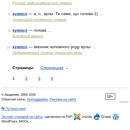
Русский орфографический словарь
кумпол
— а, ч., вульг. Те саме, що голова 1) …
8
Український тлумачний словник
кумпол
— голова …
9
Воровской жаргон
кумпол
— іменник чоловічого роду вульг …
10
Орфографічний словник української мови
Страницы
Следующая
→
1
2
3
4
© Академик, 2000-2026
18+
Обратная связь:
Техподдержка
,
Реклама на сайте
👣 Путешествия
Экспорт словарей на сайты
, сделанные на PHP,
Joomla,
Drupal,
WordPress, MODx.