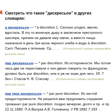
Смотреть что такое "дискресьон" в других
словарях:
а дискресьон
— * à discretion.1. Сколько угодно, вволю,
вдосталь. В эту то вонючую дыру и заключили преступного
школяра, причем не давали ему свечи, а вместо пищи
назначали в день три куска черного хлеба и воды à discretion.
Салт. Письма к тетеньке. Ср.… …
Исторический словарь галлицизмов
русского языка
пар дискресьон
— * par discrétion. Из осторожности. Мы потом
часа два не переставали о них двоих говорить по французски,
должно быть par discrétion, или я уж не знаю для чего. 29. 7.
без г. Стасов Н. В. Стасову …
Исторический словарь галлицизмов
русского языка
пар пюр дискресьон
— * par pure discretion. Из чистой
предосторожности. Не решался вам предложить слушания
<романа> par pure discrétion: поздно вечером, долго и пр. и пр.
22.11.1880. П.А.Валуев А.В. Головнину. // РВ 1892 7 293 …