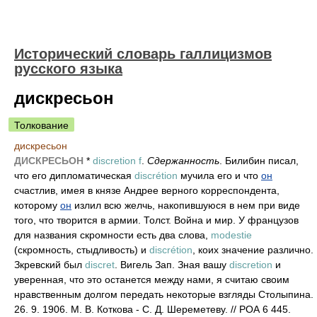
Исторический словарь галлицизмов
русского языка
дискресьон
Толкование
дискресьон
ДИСКРЕСЬОН
*
discretion f
.
Сдержанность
. Билибин писал,
что его дипломатическая
discrétion
мучила его и что
он
счастлив, имея в князе Андрее верного корреспондента,
которому
он
излил всю желчь, накопившуюся в нем при виде
того, что творится в армии. Толст. Война и мир. У французов
для названия скромности есть два слова,
modestie
(скромность, стыдливость) и
discrétion
, коих значение различно.
Зкревский был
discret
. Вигель Зап. Зная вашу
discretion
и
уверенная, что это останется между нами, я считаю своим
нравственным долгом передать некоторые взгляды Столыпина.
26. 9. 1906. М. В. Коткова - С. Д. Шереметеву. // РОА 6 445.