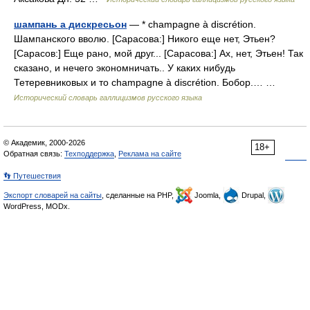
шампань а дискресьон
— * champagne à discrétion.
Шампанского вволю. [Сарасова:] Никого еще нет, Этьен?
[Сарасов:] Еще рано, мой друг... [Сарасова:] Ах, нет, Этьен! Так
сказано, и нечего экономничать.. У каких нибудь
Тетеревниковых и то champagne à discrétion. Бобор.… …
Исторический словарь галлицизмов русского языка
© Академик, 2000-2026
18+
Обратная связь:
Техподдержка
,
Реклама на сайте
👣 Путешествия
Экспорт словарей на сайты
, сделанные на PHP,
Joomla,
Drupal,
WordPress, MODx.