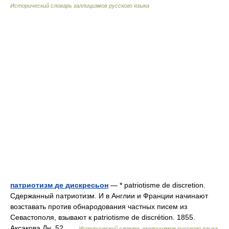
Исторический словарь галлицизмов русского языка
патриотизм де дискресьон
— * patriotisme de discretion.
Сдержанный патриотизм. И в Англии и Франции начинают
возставать против обнародования частных писем из
Севастополя, взывают к patriotisme de discrétion. 1855.
Аксакова Дн. 52 …
Исторический словарь галлицизмов русского языка