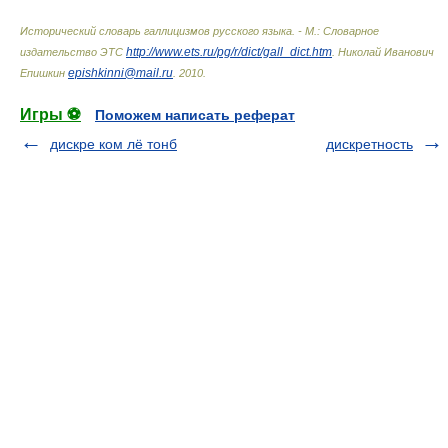
Исторический словарь галлицизмов русского языка. - М.: Словарное
http://www.ets.ru/pg/r/dict/gall_dict.htm
издательство ЭТС
.
Николай Иванович
epishkinni@mail.ru
Епишкин
.
2010
.
Игры ⚽
Поможем написать реферат
дискре ком лё тонб
дискретность