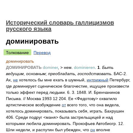
Исторический словарь галлицизмов
русского языка
доминировать
Толкование
Перевод
доминировать
ДОМИНИРОВАТЬ
dominer
, > нем.
dominieren
.
1
.
Быть
ведущим, основным; преобладать, господствовать
. БАС-2.
Ах,
не
хотелось бы мне ехать в шумный,
интрижный
Петербург,
где доминирует сценическое благочестие, ищущее произвести
только эффект перед людьми. 6. 3. 1848. И. Бренчанинов
Письма. // Москва 1993 12 204. Ее <Федотову> охватило
артистическое возбуждение
от
всего того, что она видела,
хотелось доминировать, показывать себя, играть. Бахрушин
406. Среди подруг <маня> была застрельщицей и над
которыми любила доминировать. Прокофьев Автобиогр. 12.
Шли недели, и распутин был убежден, что
он
вполне