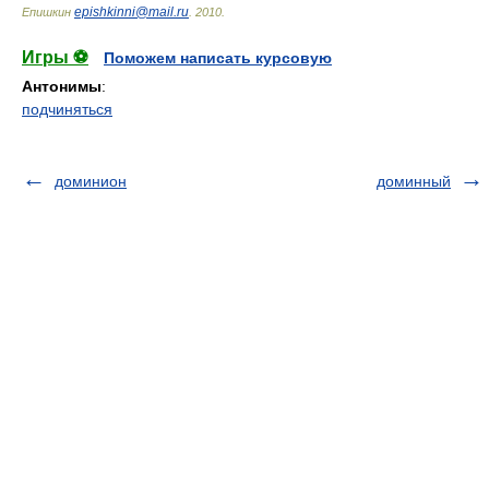
epishkinni@mail.ru
Епишкин
.
2010
.
Игры ⚽
Поможем написать курсовую
Антонимы
:
подчиняться
доминион
доминный