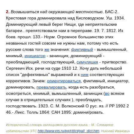
2.
Возвышаться над окружающей местностью
. БАС-2.
Крестовая гора доминировала над Кисловодском. Уш. 1934.
Доминирующий левый берег Нищи, где неприятельские
батареи.. препятствовали нам в переправе. 19. 7. 1812. Из
боев. прошл. 133.-
Норм
. Огромное большинство этих
незванных гостей совсем не нужны нам, потому что есть
русские слова того
же
значения:
фиктивный
- вымышленный,
мнимый,
инициатор
- зачинщик, доминирующий -
преобладающий, господствующий,
симуляция
- притворство.
Сергееич Иск. речи на суде 1910 12. Хочу дать небольшой
список "дефективных" выражений и к
ним
соответствующих
коррективов. Зачем:
ориентироваться
, фиктивный, инициатор,
доминировать,
превалировать
, когда есть разобраться,
осмотреться, мнимый, вымышленный, зачинщик (
во
всяком
случае в отрицательных случаях ), преобладать,
господствовать. 1923. С. М. Волконский О рус. яз. // РР 1992 2
46.-
Лекс
. Толль 1864: САН 1895: домин
и/
ровать.
Исторический словарь галлицизмов русского языка. - М.: Словарное
http://www.ets.ru/pg/r/dict/gall_dict.htm
издательство ЭТС
.
Николай Иванович