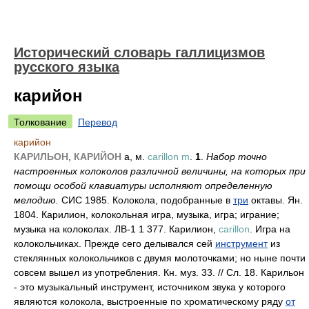
Исторический словарь галлицизмов
русского языка
карийон
Толкование
Перевод
карийон
КАРИЛЬОН
,
КАРИЙОН
а, м.
carillon m
.
1
.
Набор точно
настроенных колоколов различной величины, на которых при
помощи особой клавиатуры исполняют определенную
мелодию.
СИС 1985. Колокола, подобранные в
три
октавы. Ян.
1804. Карилион, колокольная игра, музыка, игра; играние;
музыка на колоколах. ЛВ-1 1 377. Карилион,
carillon
. Игра на
колокольчиках. Прежде сего делывался сей
инструмент
из
стеклянных колокольчиков с двумя молоточками; но ныне почти
совсем вышел из употребления. Кн. муз. 33. // Сл. 18. Карильон
- это музыкальный инструмент, источником звука у которого
являются колокола, выстроенные по хроматическому ряду
от