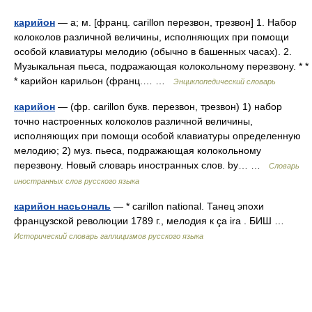
карийон
— а; м. [франц. carillon перезвон, трезвон] 1. Набор
колоколов различной величины, исполняющих при помощи
особой клавиатуры мелодию (обычно в башенных часах). 2.
Музыкальная пьеса, подражающая колокольному перезвону. * *
* карийон карильон (франц.… …
Энциклопедический словарь
карийон
— (фр. carillon букв. перезвон, трезвон) 1) набор
точно настроенных колоколов различной величины,
исполняющих при помощи особой клавиатуры определенную
мелодию; 2) муз. пьеса, подражающая колокольному
перезвону. Новый словарь иностранных слов. by… …
Словарь
иностранных слов русского языка
карийон насьональ
— * carillon national. Танец эпохи
французской революции 1789 г., мелодия к ça ira . БИШ …
Исторический словарь галлицизмов русского языка