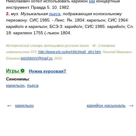
Николаевич хотел использовать карийон
как
концертный
инструмент. Правда 5. 10. 1982.
2.
муз. Музыкальная
пьеса
, подражающая колокольному
перезвону
. СИС 1985. -
Лекс.
Ян. 1804: карильон; СИС 1964:
карий
о/
н и карильон; БСЭ-3: карий
о/
н; СИС 1985: карий
о/
н; Сл.
18: карилион 1755 (-льион 1804.
Исторический словарь галлицизмов русского языка. - М.: Словарное
http://www.ets.ru/pg/r/dict/gall_dict.htm
издательство ЭТС
.
Николай Иванович
epishkinni@mail.ru
Епишкин
.
2010
.
Игры ⚽
Нужна курсовая?
Синонимы
:
карильон
,
пьеса
карильон
карийон насьональ