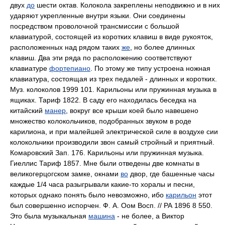
двух
до
шести октав. Колокола закреплены неподвижно и в них
ударяют укрепленные внутри языки. Они соединены
посредством проволочной трансмиссии с большой
клавиатурой, состоящей из коротких клавиш в виде рукояток,
расположенных над рядом таких
же
, но более длинных
клавиш. Два эти ряда по расположению соответствуют
клавиатуре
фортепиано
. По этому же типу устроена ножная
клавиатура, состоящая из трех педалей - длинных и коротких.
Муз. колоколов 1999 101. Карильоны или пружинная музыка в
ящиках. Тариф 1822. В саду его находилась беседка на
китайский
манер
, вокруг все крыши коей было навешено
множество колокольчиков, подобранных звуком в роде
карилиона, и при малейшей электрической силе в воздухе сии
колокольчики производили звон самый стройный и приятный.
Комаровский Зап. 176. Карильоны или пружинная музыка.
Гиеллис Тариф 1857. Мне были отведены две комнаты в
великогерцогском замке, окнами
во
двор, где башенные часы
каждые 1/4 часа разыгрывали какие-то хоралы и песни,
которых однако понять было невозможно, ибо
карильон
этот
был совершенно испорчен. Ф. А. Оом Восп. // РА 1896 8 550.
Это была музыкальная
машина
- не более, а Виктор