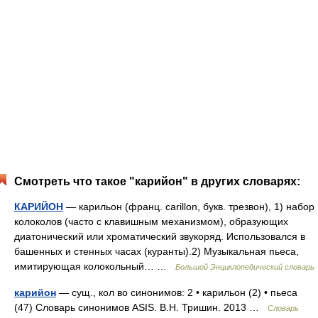
Смотреть что такое "карийон" в других словарях:
КАРИЙОН
— карильон (франц. carillon, букв. трезвон), 1) набор
колоколов (часто с клавишным механизмом), образующих
диатонический или хроматический звукоряд. Использовался в
башенных и стенных часах (куранты).2) Музыкальная пьеса,
имитирующая колокольный… …
Большой Энциклопедический словарь
карийон
— сущ., кол во синонимов: 2 • карильон (2) • пьеса
(47) Словарь синонимов ASIS. В.Н. Тришин. 2013 …
Словарь