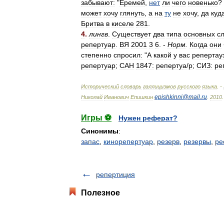
забывают:
"
Еремей
,
нет
ли
чего
новенько
?
может
хочу
глянуть
,
а
на
ту
не
хочу
,
да
куд
Бритва
в
киселе
281
.
4
.
лингв
.
Существует
два
типа
основных
с
репертуар
.
ВЯ
2001
3
6
. -
Норм
.
Когда
они
степенно
спросил:
"
А
какой
у
вас
репертау
репертуар
;
САН
1847:
реперту
а
/
р
;
СИЗ:
ре
Исторический
словарь
галлицизмов
русского
языка
. -
epishkinni
@
mail
.
ru
Николай
Иванович
Епишкин
.
2010
.
Игры ⚽
Нужен реферат?
Синонимы
:
запас
,
кинорепертуар
,
резерв
,
резервы
,
ре
репертиция
Полезное