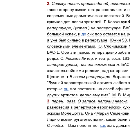
2
.
Совокупность
произведений
,
исполняе
также
сторону
жизни
театра
составляет
и
е
современных
драматических
писателей
.
Б
крючков
для
ловли
зрителей
.
Г
.
Ковальчук
репертуаре
, (
устар
.)
на
репертуаре
.
БА
большой
успех
,
и
до
сих
пор
остается
на
р
я
уже
был
сильно
в
репертуаре
.
Южин
53
.
словесными
элементами
.
Ю
.
Слонимский
БАС
-
1
.
Обе
эти
пьесы
,
теперь
давно
забыт
редко
.
С
.
Аксаков
Литер
.
и
театр
.
восп
.
181
литературных
),
исполняемых
кем
-
л
.
БАС
значительнейшими
ролями
,
над
которыми
Щепкине
.
♦
В
своем
репертуаре
.
Выражен
"
Лучшей
характеристикой
артиста
любого
которые
он
мог
поставить
на
своей
афише
других
артистов
,
делал
ему
имя
".
М
.
В
.
Ми
3
.
перен
.
,
разг
.
О
запасе
,
наличии
чего
-
л
.
равновесия
в
репертуаре
европейской
кух
эскизы
Молешотта
.
Она
<
Марья
Семеновн
Лидию
всеми
ругательствами
,
какия
были
О
людях
.
-
Вам
непонятно
,
как
вы
с
дальни