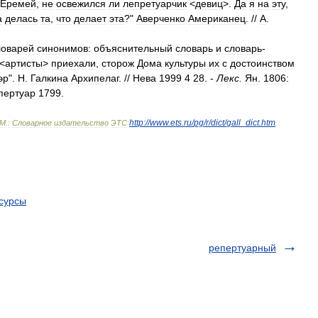
Еремей
,
не
освежился
ли
лепретуарчик
<
девиц
>.
Да
я
на
эту
,
а
делась
та
,
что
делает
эта
?"
Аверченко
Американец
. //
А
.
ловарей
синонимов:
объяснительный
словарь
и
словарь
-
<
артисты
>
приехали
,
сторож
Дома
культуры
их
с
достоинством
эр
".
Н
.
Галкина
Архипелаг
. //
Нева
1999
4
28
. -
Лекс
.
Ян
.
1806:
пертуар
1799
.
http:
//
www
.
ets
.
ru
/
pg
/
r
/
dict
/
gall
_
dict
.
htm
М
.
:
Словарное
издательство
ЭТС
.
сурсы
репертуарный