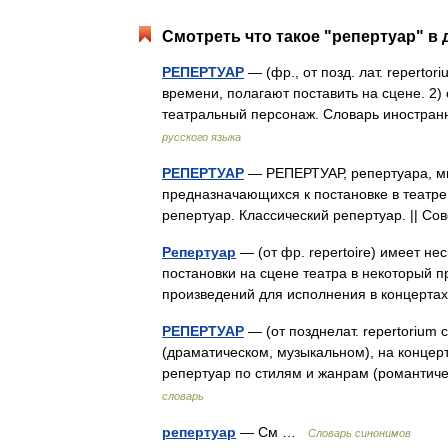
Смотреть что такое "репертуар" в 
РЕПЕРТУАР
— (фр., от позд. лат. repertor
времени, полагают поставить на сцене. 2)
театральный персонаж. Словарь иностра
русского языка
РЕПЕРТУАР
— РЕПЕРТУАР, репертуара, мн. 
предназначающихся к постановке в театре
репертуар. Классический репертуар. || 
Репертуар
— (от фр. repertoire) имеет не
постановки на сцене театра в некоторый 
произведений для исполнения в концерт
РЕПЕРТУАР
— (от позднелат. repertorium
(драматическом, музыкальном), на концер
репертуар по стилям и жанрам (романти
словарь
репертуар
— См …
Словарь синонимов