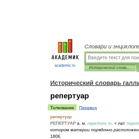
Словари и энциклоп
academic.ru
Исторический словарь галлицизмов русского языка
Исторический словарь галл
репертуар
Толкование
Перевод
репертуар
РЕПЕРТУАР
а
,
м
.
repertoire
m
. <
лат
.
reper
котором
материи
порядочно
расположе
1806
.