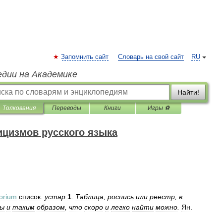
Запомнить сайт
Словарь на свой сайт
RU
едии на Академике
Найти!
Толкования
Переводы
Книги
Игры ⚽
ицизмов русского языка
torium
список
.
устар
.
1
.
Таблица
,
роспись
или
реестр
,
в
ны
и
таким
образом
,
что
скоро
и
легко
найти
можно
.
Ян
.