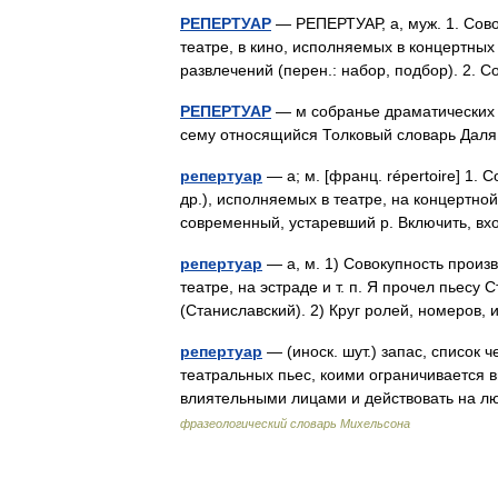
РЕПЕРТУАР
— РЕПЕРТУАР, а, муж. 1. Сово
театре, в кино, исполняемых в концертных 
развлечений (перен.: набор, подбор). 2.
РЕПЕРТУАР
— м собранье драматических 
сему относящийся Толковый словарь Даля
репертуар
— а; м. [франц. répertoire] 1.
др.), исполняемых в театре, на концертной
современный, устаревший р. Включить, в
репертуар
— а, м. 1) Совокупность произ
театре, на эстраде и т. п. Я прочел пьесу
(Станиславский). 2) Круг ролей, номеров
репертуар
— (иноск. шут.) запас, список ч
театральных пьес, коими ограничивается 
влиятельными лицами и действовать на
фразеологический словарь Михельсона