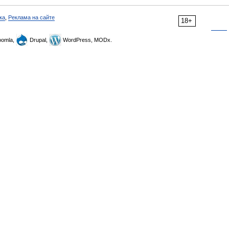
ка
,
Реклама на сайте
18+
omla,
Drupal,
WordPress, MODx.