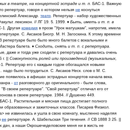
мых
в
театре
,
на
концертной
эстраде
и
т
.
п
.
БАС
-
1
.
Важную
го
репертуар
,
говоря
о
котором
нельзя
не
коснуться
елинский
Александр
.
театр
.
Репертуар
-
набор
художественных
Факульт
.
лексикон
. //
ЛГ
19
.
5
.
1999
.
♦
Быть
,
иметь
и
т
.
п
.
в
С
-
1
.
Другая
комедия
в
прозе
"
Урок
матушкам
",
напротив
,
имела
епертуаре
.
С
.
Аксаков
Биогр
.
М
.
Н
.
Загоскина
.
К
этому
времени
В
репертуаре
было
было
много
балетов
с
вокальными
и
Мастера
балета
.
♦
Сходить
,
снять
и
т
.
п
.
с
репертуара
.
ые
,
даже
и
тогда
уже
сходили
с
репертуара
и
давались
очень
6
г
.
||
Совокупность
ролей
или
произведений
(
музыкальных
,
-
1
.
Репертуар
его
с
каждым
годом
обогащался
новыми
..
надо
было
потрудиться
.
С
.
Аксаков
Неск
.
слов
о
М
.
С
.
ие
появилось
в
афишах
эстрадных
концертов
начала
века
.
жанра
-
от
разговорного
до
оригинального
-
были
слова
,
:
"
В
своем
репертуаре
". "
Свой
репертуар
"
отличал
его
от
ронова
в
своем
репертуаре
.
1984
. //
Душенко
449
.
БАС
-
1
.
Растительная
и
мясная
пища
достигает
полного
ни
образованных
и
зажиточных
классов
.
Писарев
Физиол
.
а
>
не
извинилась
и
ушла
в
свою
комнату
,
мысленно
наделяя
в
ее
репертуаре
.
А
.
Шабельская
Три
течения
. //
СВ
1888
3
25
.
||
х
дач
,
а
наши
Окрошечеделовские
меня
ни
в
жисть
не