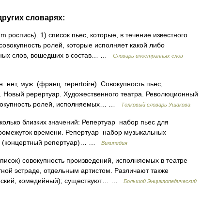
других словарях:
ium роспись). 1) список пьес, которые, в течение известного
 совокупность ролей, которые исполняет какой либо
нных слов, вошедших в состав… …
Словарь иностранных слов
нет, муж. (франц. repertoire). Совокупность пьес,
. Новый ререртуар. Художественного театра. Революционный
Совокупность ролей, исполняемых… …
Толковый словарь Ушакова
сколько близких значений: Репертуар набор пьес для
промежуток времени. Репертуар набор музыкальных
ах (концертный репертуар)… …
Википедия
 список) совокупность произведений, исполняемых в театре
тной эстраде, отдельным артистом. Различают также
ческий, комедийный); существуют… …
Большой Энциклопедический