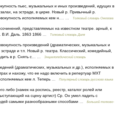
купность пьес, музыкальных и иных произведений, идущих в
залах, на эстраде, в цирке. Новый р. Привычный р.
 Совокупность исполняемых кем н.… …
Толковый словарь Ожегова
сочинений, представляемых на известном театре. арный, к
. В.И. Даль. 1863 1866 …
Толковый словарь Даля
 Совокупность произведений (драматических, музыкальных и
 эстраде и т.п. Новый р. театра. Классический, комедийный,
ходить в р. Снять с… …
Энциклопедический словарь
ведений (драматических, музыкальных и др.), исполняемых в
 Страх и нахожу, что ее надо включить в репертуар МХТ
, исполняемых кем л. Теперь …
Популярный словарь русского языка
его либо (намек на роспись, реестр, каталог ролей или
выступающий на сцену артист) Ср. Он умел ладить с
 людей самыми разнообразными способами …
Большой толково-