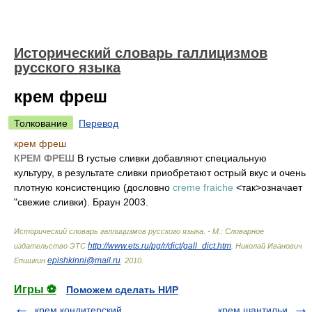
Исторический словарь галлицизмов
русского языка
крем фреш
Толкование
Перевод
крем фреш
КРЕМ ФРЕШ
В густые сливки добавляют специальную
культуру, в результате сливки приобретают острый вкус и очень
плотную консистенцию (дословно
creme fraiche
<так>означает
"свежие сливки). Браун 2003.
Исторический словарь галлицизмов русского языка. - М.: Словарное
http://www.ets.ru/pg/r/dict/gall_dict.htm
издательство ЭТС
.
Николай Иванович
epishkinni@mail.ru
Епишкин
.
2010
.
Игры ⚽
Поможем сделать НИР
крем кондитерский
крем шантильи