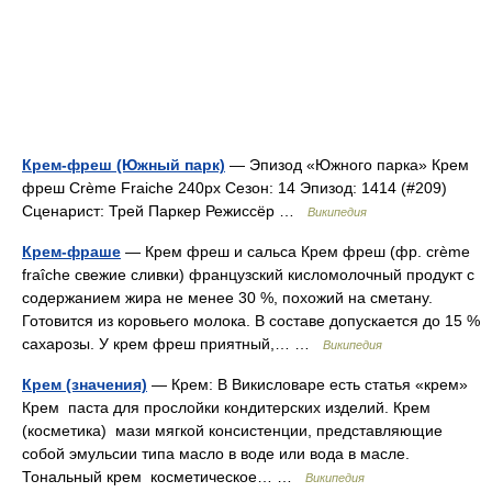
Крем-фреш (Южный парк)
— Эпизод «Южного парка» Крем
фреш Crème Fraiche 240px Сезон: 14 Эпизод: 1414 (#209)
Сценарист: Трей Паркер Режиссёр …
Википедия
Крем-фраше
— Крем фреш и сальса Крем фреш (фр. crème
fraîche свежие сливки) французский кисломолочный продукт с
содержанием жира не менее 30 %, похожий на сметану.
Готовится из коровьего молока. В составе допускается до 15 %
сахарозы. У крем фреш приятный,… …
Википедия
Крем (значения)
— Крем: В Викисловаре есть статья «крем»
Крем паста для прослойки кондитерских изделий. Крем
(косметика) мази мягкой консистенции, представляющие
собой эмульсии типа масло в воде или вода в масле.
Тональный крем косметическое… …
Википедия