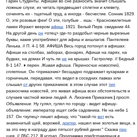
Гарин Студенты. Афишки во сне разносить значит слышать
ложные слухи; их читать предвещает сплетни и клевету,
сочинять их - тщетный труд, а иногда - бесчестие. Сонник 1829.
О, эти розовые феи! О эти, голубые .. ишь: - Красножилетные
лакеи Играют веером
афиш
. 1921. Белый Перв. свидание 44.
На другой день
он
<отец> где-то раздобыл черные вырезные
буквы, какие употребляют для афиш и аншлагов. Пантелеев
Ленька. // П. 4-1 58. АФИША Весь город потонул в афишах:
Афиши на столбах, заборах, фонарях, Афиши на ларях, на
будках, на домах И чуть ли
не
на крышах. Гастролер. // Бедный
8-1 147. ♦
перен.
Живая афиша. Переносчик новостей,
сплетник
. Он <приказчик> бесщадно подражает кухаркам и
горничным, передавая, что видел в соседних лавках или
слышал
от
других приказчиков: в этом случае этот
тип
разносчика новостей, это живая афиша всех обстоятельств и
случаев частной жизни людей. А. Лихачев Приказчик.
|
прост.
Объявление
. Ну гулял, гулял по городу - видит афишу-
объявление: император ищет себе садовника. Не на небе 1
157. Он <купец> пишет афишу, что "такой-то
вот
есть
знаменитый щей, ворожей,
доктор
, нашел мне золотые вещи, а
за это ему в награду даю пятьсот рублей денег." Сказка
про
щея. // ЛБС 212.
||
устар. Программа представления в