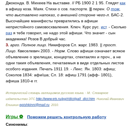
Джоконда. В. Михеев На выставке. // РБ 1900 2 1 95. Глядят
как
в афишу коза. Маяк. Стихи о сов. паспорте.
||
перен. О
том
,
что выставлено напоказ, о внешней стороне чего-л
. БАС-2.
Высочайшие манифесты превратились в афиши
непристойного самовосхваления. Ключ. Курс рус.
ист
. - Сколько
раз
я тебе говорил, не надо этой афиши. Что значит - сын
академика! Розов В добрый час.
3.
арго. Полное лицо
. Никифоров Сл. жарг. 1983. ||
прост.
Лицо
. Квеселевич 2003. -
Норм
. Слово афиши означает всякое
объявление о зрелищах, концертах, спектаклях и проч., а не
одни такия объявления, печатаемыя в виде отдельных листов
особого издания. Печать 1911 19. -
Лекс.
Ян. 1803: афиш;
Соколов 1834: аф
и/
ша; Сл. 18: афиш 1791 (афф- 1801),
афиша 1810-е гг.
Исторический словарь галлицизмов русского языка. - М.: Словарное
http://www.ets.ru/pg/r/dict/gall_dict.htm
издательство ЭТС
.
Николай Иванович
epishkinni@mail.ru
Епишкин
.
2010
.
Игры ⚽
Поможем решить контрольную работу
Синонимы
: