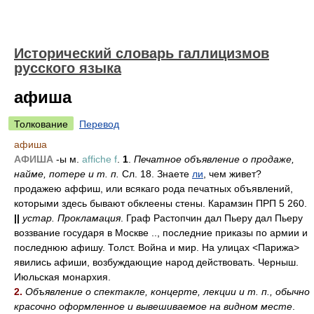
Исторический словарь галлицизмов
русского языка
афиша
Толкование
Перевод
афиша
АФИША
-ы м.
affiche f
.
1
.
Печатное объявление о продаже,
найме, потере и т. п.
Сл. 18. Знаете
ли
, чем живет?
продажею аффиш, или всякаго рода печатных объявлений,
которыми здесь бывают обклеены стены. Карамзин ПРП 5 260.
||
устар.
Прокламация
. Граф Растопчин дал Пьеру дал Пьеру
воззвание государя в Москве .., последние приказы по армии и
последнюю афишу. Толст. Война и мир. На улицах <Парижа>
явились афиши, возбуждающие народ действовать. Черныш.
Июльская монархия.
2.
Объявление о спектакле, концерте, лекции и т. п., обычно
красочно оформленное и вывешиваемое на видном месте
.