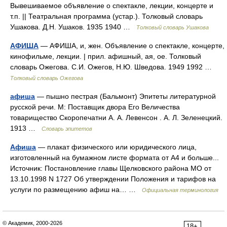
Вывешиваемое объявление о спектакле, лекции, концерте и
т.п. || Театральная программа (устар.). Толковый словарь
Ушакова. Д.Н. Ушаков. 1935 1940 …
Толковый словарь Ушакова
АФИША
— АФИША, и, жен. Объявление о спектакле, концерте,
кинофильме, лекции. | прил. афишный, ая, ое. Толковый
словарь Ожегова. С.И. Ожегов, Н.Ю. Шведова. 1949 1992 …
Толковый словарь Ожегова
афиша
— пышно пестрая (Бальмонт) Эпитеты литературной
русской речи. М: Поставщик двора Его Величества
товарищество Скоропечатни А. А. Левенсон . А. Л. Зеленецкий.
1913 …
Словарь эпитетов
Афиша
— плакат физического или юридического лица,
изготовленный на бумажном листе формата от А4 и больше...
Источник: Постановление главы Щелковского района МО от
13.10.1998 N 1727 Об утверждении Положения и тарифов на
услуги по размещению афиш на… …
Официальная терминология
© Академик, 2000-2026
18+