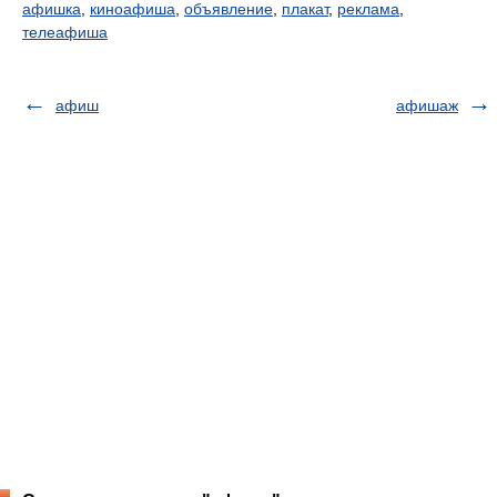
афишка
,
киноафиша
,
объявление
,
плакат
,
реклама
,
телеафиша
афиш
афишаж