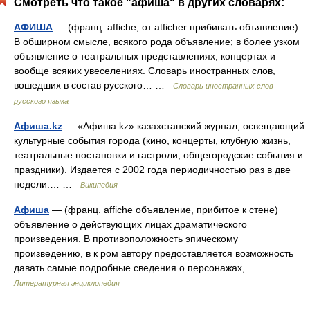
Смотреть что такое "афиша" в других словарях:
АФИША
— (франц. affiche, от atficher прибивать объявление).
В обширном смысле, всякого рода объявление; в более узком
объявление о театральных представлениях, концертах и
вообще всяких увеселениях. Словарь иностранных слов,
вошедших в состав русского… …
Словарь иностранных слов
русского языка
Афиша.kz
— «Афиша.kz» казахстанский журнал, освещающий
культурные события города (кино, концерты, клубную жизнь,
театральные постановки и гастроли, общегородские события и
праздники). Издается с 2002 года периодичностью раз в две
недели.… …
Википедия
Афиша
— (франц. affiche объявление, прибитое к стене)
объявление о действующих лицах драматического
произведения. В противоположность эпическому
произведению, в к ром автору предоставляется возможность
давать самые подробные сведения о персонажах,… …
Литературная энциклопедия