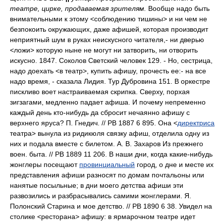
театре, цирке, продаваемая зрителям.
Вообще надо быть
внимательными к этому <соблюдению тишины> и ни чем не
безпокоить окружающих, даже афишей, которая производит
неприятный шум в руках неискусного читателя,- ни дверью
<ложи> которую ныне не могут ни затворить, ни отворить
искусно. 1847. Соколов Светский человек 129. - Но, сестрица,
надо доехать <в театр>, купить афишу, прочесть ее:- на все
надо время, - сказала Лидия. Тур Дубровина 151. В оркестре
пискливо воет настраиваемая скрипка. Сверху, порхая
зигзагами, медленно падает афиша. И почему непременно
каждый день кто-нибудь да сбросит нечаянно афишу с
верхнего яруса? П. Гнедич. // РВ 1887 6 895. Она <
директриса
театра> вынула из ридикюля связку афиш, отделила одну из
них и подала вместе с билетом. А. В. Захаров Из прежнего
воен. быта. // РВ 1889 11 206. В наши дни, когда какие-нибудь
жонглеры посещают
провинциальный
город, о дне и месте их
представления афиши разносят по домам почтальоны или
нанятые посыльные; в дни моего детства афиши эти
развозились и разбрасывались самими жонглерами. Я.
Полонский Старина и мое детство. // РВ 1890 6 38. Увидел на
столике <ресторана> афишу: в ярмарочном театре идет