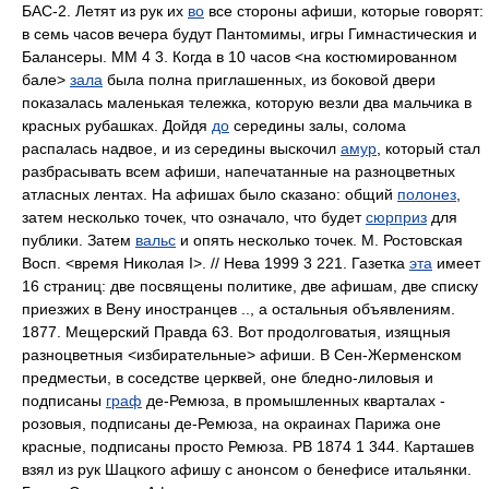
БАС-2. Летят из рук их
во
все стороны афиши, которые говорят:
в семь часов вечера будут Пантомимы, игры Гимнастическия и
Балансеры. ММ 4 3. Когда в 10 часов <на костюмированном
бале>
зала
была полна приглашенных, из боковой двери
показалась маленькая тележка, которую везли два мальчика в
красных рубашках. Дойдя
до
середины залы, солома
распалась надвое, и из середины выскочил
амур
, который стал
разбрасывать всем афиши, напечатанные на разноцветных
атласных лентах. На афишах было сказано: общий
полонез
,
затем несколько точек, что означало, что будет
сюрприз
для
публики. Затем
вальс
и опять несколько точек. М. Ростовская
Восп. <время Николая I>. // Нева 1999 3 221. Газетка
эта
имеет
16 страниц: две посвящены политике, две афишам, две списку
приезжих в Вену иностранцев .., а остальныя объявлениям.
1877. Мещерский Правда 63. Вот продолговатыя, изящныя
разноцветныя <избирательные> афиши. В Сен-Жерменском
предместьи, в соседстве церквей, оне бледно-лиловыя и
подписаны
граф
де-Ремюза, в промышленных кварталах -
розовыя, подписаны де-Ремюза, на окраинах Парижа оне
красные, подписаны просто Ремюза. РВ 1874 1 344. Карташев
взял из рук Шацкого афишу с анонсом о бенефисе итальянки.